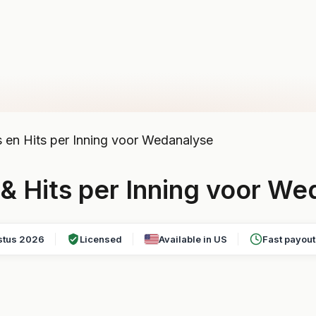
en Hits per Inning voor Wedanalyse
& Hits per Inning voor We
stus 2026
Licensed
Available in US
Fast payou