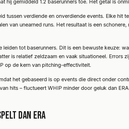
t hij gemiddeld 1.2 baserunners toe. Het getal is onmidde
ssen verdiende en onverdiende events. Elke hit telt, 
bepalen van unearned runs. Het resultaat is een schone
e leiden tot baserunners. Dit is een bewuste keuze: wal
tter is relatief zeldzaam en vaak situationeel. Errors zi
P op de kern van pitching-effectiviteit.
 Omdat het gebaseerd is op events die direct onder con
van hits – fluctueert WHIP minder door geluk dan ERA. E
PELT DAN ERA