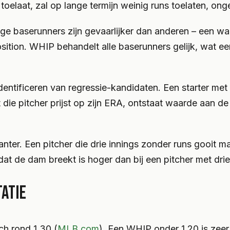
oelaat, zal op lange termijn weinig runs toelaten, onge
mige baserunners zijn gevaarlijker dan anderen – een w
osition. WHIP behandelt alle baserunners gelijk, wat 
identificeren van regressie-kandidaten. Een starter m
t die pitcher prijst op zijn ERA, ontstaat waarde aan
er. Een pitcher die drie innings zonder runs gooit maa
dat de dam breekt is hoger dan bij een pitcher met dri
ATIE
h rond 1.30 (
MLB.com
). Een WHIP onder 1.20 is zeer 