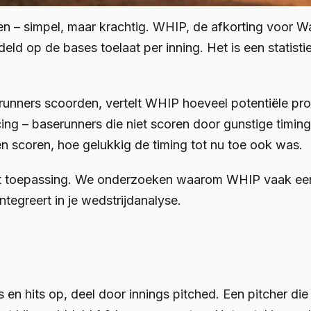
 – simpel, maar krachtig. WHIP, de afkorting voor Wal
ld op de bases toelaat per inning. Het is een statistie
unners scoorden, vertelt WHIP hoeveel potentiële prob
g – baserunners die niet scoren door gunstige timing.
len scoren, hoe gelukkig de timing tot nu toe ook was.
tot toepassing. We onderzoeken waarom WHIP vaak een
egreert in je wedstrijdanalyse.
s en hits op, deel door innings pitched. Een pitcher di