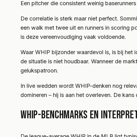
Een pitcher die consistent weinig baserunners t
De correlatie is sterk maar niet perfect. Som
een walk met twee uit en runners in scoring p
is deze vereenvoudiging vaak voldoende.
Waar WHIP bijzonder waardevol is, is bij het 
de situatie is niet houdbaar. Wanneer de mark
gelukspatroon.
In live wedden wordt WHIP-denken nog relevant
domineren – hij is aan het overleven. De kans 
WHIP-BENCHMARKS EN INTERPRET
De league-average WHIP in de MLB ligt typisc