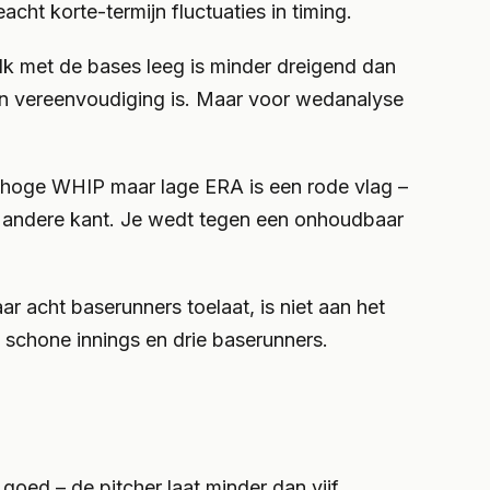
acht korte-termijn fluctuaties in timing.
alk met de bases leeg is minder dreigend dan
een vereenvoudiging is. Maar voor wedanalyse
et hoge WHIP maar lage ERA is een rode vlag –
 de andere kant. Je wedt tegen een onhoudbaar
r acht baserunners toelaat, is niet aan het
e schone innings en drie baserunners.
goed – de pitcher laat minder dan vijf