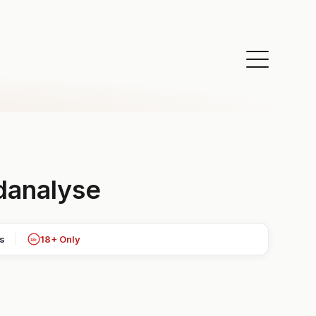
danalyse
ts
18+ Only
18+