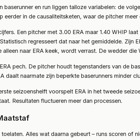
 baserunner en run liggen talloze variabelen: de volge
 eerder in de causaliteitsketen, waar de pitcher meer 
 cijfers. Een pitcher met 3.00 ERA maar 1.40 WHIP laat 
Statistisch regresseert dat naar het gemiddelde. Zijn E
ie alleen naar ERA keek, wordt verrast. De wedder die
ERA pech. De pitcher houdt tegenstanders van de bas
RA daalt naarmate zijn beperkte baserunners minder clu
erste seizoenshelft voorspelt ERA in het tweede seizoe
taat. Resultaten fluctueren meer dan processen.
Maatstaf
elaten. Alles wat daarna gebeurt – runs scoren of niet