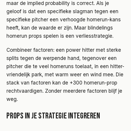
maar de implied probability is correct. Als je
geloof is dat een specifieke slagman tegen een
specifieke pitcher een verhoogde homerun-kans
heeft, kan de waarde er zijn. Maar blindelings
homerun props spelen is een verliesstrategie.
Combineer factoren: een power hitter met sterke
splits tegen de werpende hand, tegenover een
pitcher die te veel homeruns toelaat, in een hitter-
vriendelijk park, met warm weer en wind mee. Die
stack van factoren kan de +300 homerun-prop
rechtvaardigen. Zonder meerdere factoren blijf je
weg.
PROPS IN JE STRATEGIE INTEGREREN