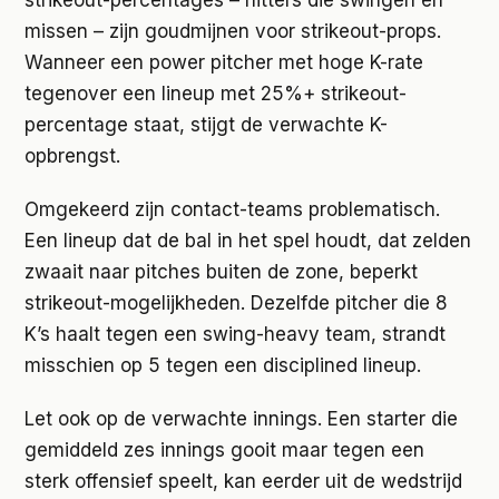
missen – zijn goudmijnen voor strikeout-props.
Wanneer een power pitcher met hoge K-rate
tegenover een lineup met 25%+ strikeout-
percentage staat, stijgt de verwachte K-
opbrengst.
Omgekeerd zijn contact-teams problematisch.
Een lineup dat de bal in het spel houdt, dat zelden
zwaait naar pitches buiten de zone, beperkt
strikeout-mogelijkheden. Dezelfde pitcher die 8
K’s haalt tegen een swing-heavy team, strandt
misschien op 5 tegen een disciplined lineup.
Let ook op de verwachte innings. Een starter die
gemiddeld zes innings gooit maar tegen een
sterk offensief speelt, kan eerder uit de wedstrijd