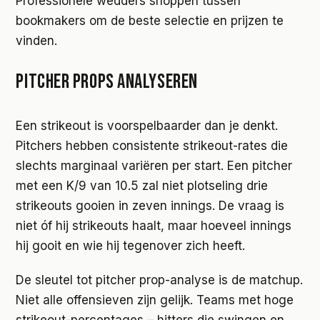
Professionele wedders shoppen tussen
bookmakers om de beste selectie en prijzen te
vinden.
PITCHER PROPS ANALYSEREN
Een strikeout is voorspelbaarder dan je denkt.
Pitchers hebben consistente strikeout-rates die
slechts marginaal variëren per start. Een pitcher
met een K/9 van 10.5 zal niet plotseling drie
strikeouts gooien in zeven innings. De vraag is
niet óf hij strikeouts haalt, maar hoeveel innings
hij gooit en wie hij tegenover zich heeft.
De sleutel tot pitcher prop-analyse is de matchup.
Niet alle offensieven zijn gelijk. Teams met hoge
strikeout-percentages – hitters die swingen en