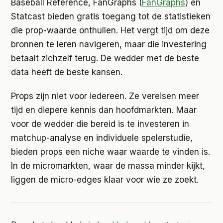
Baseball Reference, FanGraphs (
FanGraphs
) en
Statcast bieden gratis toegang tot de statistieken
die prop-waarde onthullen. Het vergt tijd om deze
bronnen te leren navigeren, maar die investering
betaalt zichzelf terug. De wedder met de beste
data heeft de beste kansen.
Props zijn niet voor iedereen. Ze vereisen meer
tijd en diepere kennis dan hoofdmarkten. Maar
voor de wedder die bereid is te investeren in
matchup-analyse en individuele spelerstudie,
bieden props een niche waar waarde te vinden is.
In de micromarkten, waar de massa minder kijkt,
liggen de micro-edges klaar voor wie ze zoekt.