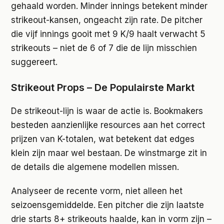
gehaald worden. Minder innings betekent minder
strikeout-kansen, ongeacht zijn rate. De pitcher
die vijf innings gooit met 9 K/9 haalt verwacht 5
strikeouts – niet de 6 of 7 die de lijn misschien
suggereert.
Strikeout Props – De Populairste Markt
De strikeout-lijn is waar de actie is. Bookmakers
besteden aanzienlijke resources aan het correct
prijzen van K-totalen, wat betekent dat edges
klein zijn maar wel bestaan. De winstmarge zit in
de details die algemene modellen missen.
Analyseer de recente vorm, niet alleen het
seizoensgemiddelde. Een pitcher die zijn laatste
drie starts 8+ strikeouts haalde, kan in vorm zijn –