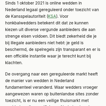
Sinds 1 oktober 2021 is online wedden in
Nederland legaal gereguleerd onder toezicht van
de Kansspelautoriteit (
KSA
). Voor
honkbalwedders betekent dit dat ze kunnen
kiezen uit diverse vergunde aanbieders die aan
strenge eisen voldoen. Dit biedt zekerheid die je
bij illegale aanbieders niet hebt: je geld is
beschermd, de spelregels zijn transparant en er is
een officiële instantie waar je terecht kunt bij
klachten.
De overgang naar een gereguleerde markt heeft
de manier van wedden in Nederland
fundamenteel veranderd. Waar wedders vroeger
aangewezen waren op buitenlandse sites zonder
toezicht, is er nu een veilige thuismarkt met