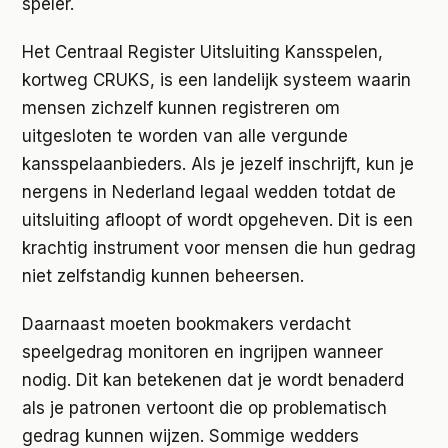
speler.
Het Centraal Register Uitsluiting Kansspelen,
kortweg CRUKS, is een landelijk systeem waarin
mensen zichzelf kunnen registreren om
uitgesloten te worden van alle vergunde
kansspelaanbieders. Als je jezelf inschrijft, kun je
nergens in Nederland legaal wedden totdat de
uitsluiting afloopt of wordt opgeheven. Dit is een
krachtig instrument voor mensen die hun gedrag
niet zelfstandig kunnen beheersen.
Daarnaast moeten bookmakers verdacht
speelgedrag monitoren en ingrijpen wanneer
nodig. Dit kan betekenen dat je wordt benaderd
als je patronen vertoont die op problematisch
gedrag kunnen wijzen. Sommige wedders