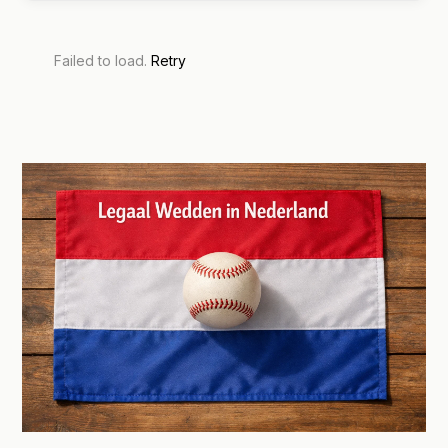
Failed to load.
Retry