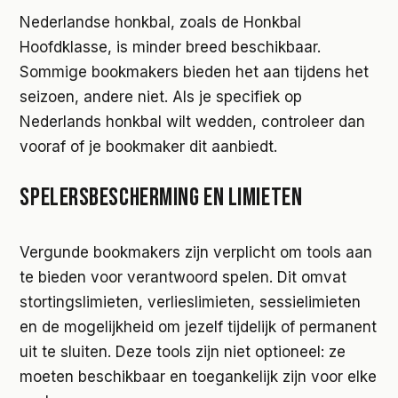
Nederlandse honkbal, zoals de Honkbal
Hoofdklasse, is minder breed beschikbaar.
Sommige bookmakers bieden het aan tijdens het
seizoen, andere niet. Als je specifiek op
Nederlands honkbal wilt wedden, controleer dan
vooraf of je bookmaker dit aanbiedt.
SPELERSBESCHERMING EN LIMIETEN
Vergunde bookmakers zijn verplicht om tools aan
te bieden voor verantwoord spelen. Dit omvat
stortingslimieten, verlieslimieten, sessielimieten
en de mogelijkheid om jezelf tijdelijk of permanent
uit te sluiten. Deze tools zijn niet optioneel: ze
moeten beschikbaar en toegankelijk zijn voor elke