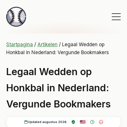
Startpagina
/
Artikelen
/
Legaal Wedden op
Honkbal in Nederland: Vergunde Bookmakers
Legaal Wedden op
Honkbal in Nederland:
Vergunde Bookmakers
Updated augustus 2026
18+