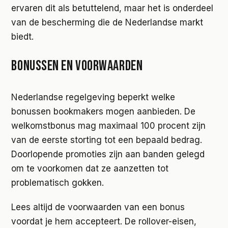
ervaren dit als betuttelend, maar het is onderdeel
van de bescherming die de Nederlandse markt
biedt.
BONUSSEN EN VOORWAARDEN
Nederlandse regelgeving beperkt welke
bonussen bookmakers mogen aanbieden. De
welkomstbonus mag maximaal 100 procent zijn
van de eerste storting tot een bepaald bedrag.
Doorlopende promoties zijn aan banden gelegd
om te voorkomen dat ze aanzetten tot
problematisch gokken.
Lees altijd de voorwaarden van een bonus
voordat je hem accepteert. De rollover-eisen,