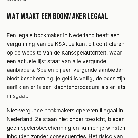
WAT MAAKT EEN BOOKMAKER LEGAAL
Een legale bookmaker in Nederland heeft een
vergunning van de KSA. Je kunt dit controleren
op de website van de Kansspelautoriteit, waar
een actuele lijst staat van alle vergunde
aanbieders. Spelen bij een vergunde aanbieder
biedt bescherming: je geld is veilig, de odds zijn
eerlijk en er is een klachtenprocedure als er iets
misgaat.
Niet-vergunde bookmakers opereren illegaal in
Nederland. Ze staan niet onder toezicht, bieden
geen spelersbescherming en kunnen je winsten
inhouden zonder consequenties. Het risico van