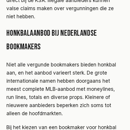
direct bij de KSA. Illegale aanbieders kunnen
valse claims maken over vergunningen die ze
niet hebben.
HONKBALAANBOD BIJ NEDERLANDSE
BOOKMAKERS
Niet alle vergunde bookmakers bieden honkbal
aan, en het aanbod varieert sterk. De grote
internationale namen hebben doorgaans het
meest complete MLB-aanbod met moneylines,
run lines, totals en diverse props. Kleinere of
nieuwere aanbieders beperken zich soms tot
alleen de hoofdmarkten.
Bij het kiezen van een bookmaker voor honkbal