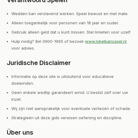
Wedden kan verslavend werken. Speel bewust en met mate.
Alleen toegankelijk voor personen van 18 jaar en ouder.
Gebruik alleen geld dat u kunt missen. Stel limieten voor uzelf.
Hulp nodig? Bel 0900-1995 of bezoek
www.loketkansspel.nl
voor advies.
Juridische Disclaimer
Informatie op deze site is uitsluitend voor educatieve
doeleinden.
Geen enkele wedtip garandeert winst. U beslist zelf over uw
inzet.
Wij zijn niet aansprakelijk voor eventuele verliezen of schade.
Strategieën uit deze gids vereisen oefening en discipline.
Über uns