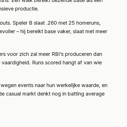
uns. Een walk bereikt dezelfde base als een
nsieve productie.
outs. Speler B slaat .260 met 25 homeruns,
devoller – hij bereikt base vaker, slaat met meer
ners voor zich zal meer RBI’s produceren dan
 vaardigheid. Runs scored hangt af van wie
, wegen events naar hun werkelijke waarde, en
de casual markt denkt nog in batting average