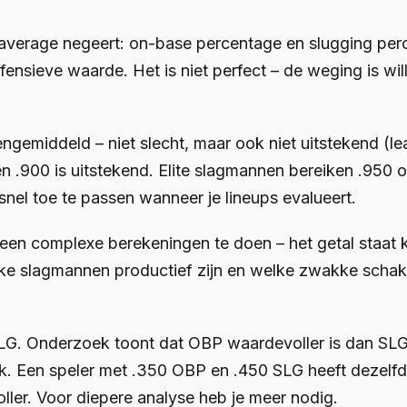
g average negeert: on-base percentage en slugging pe
ffensieve waarde. Het is niet perfect – de weging is wi
emiddeld – niet slecht, maar ook niet uitstekend (le
n .900 is uitstekend. Elite slagmannen bereiken .950 o
 snel toe te passen wanneer je lineups evalueert.
een complexe berekeningen te doen – het getal staat kl
lke slagmannen productief zijn en welke zwakke schake
LG. Onderzoek toont dat OBP waardevoller is dan SLG
jk. Een speler met .350 OBP en .450 SLG heeft dezelf
ller. Voor diepere analyse heb je meer nodig.