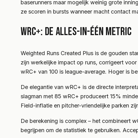
baserunners maar mogelijk weinig grote innin
ze scoren in bursts wanneer macht contact ma
WRC+: DE ALLES-IN-ÉÉN METRIC
Weighted Runs Created Plus is de gouden sta
zijn werkelijke impact op runs, corrigeert voo
wRC+ van 100 is league-average. Hoger is beter
De elegantie van wRC+ is de directe interpr
slagman met 85 wRC+ produceert 15% minder. 
Field-inflatie en pitcher-vriendelijke parken zi
De berekening is complex – het combineert wO
begrijpen om de statistiek te gebruiken. Acce