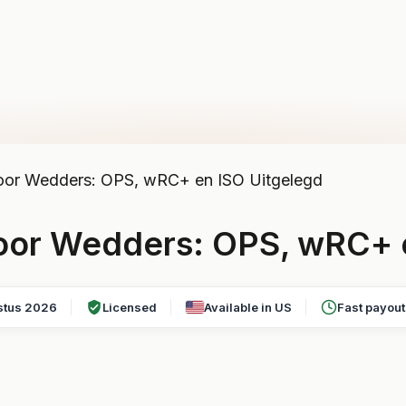
 voor Wedders: OPS, wRC+ en ISO Uitgelegd
 voor Wedders: OPS, wRC+ 
stus 2026
Licensed
Available in US
Fast payou