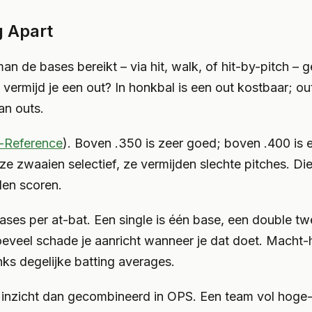
g Apart
 de bases bereikt – via hit, walk, of hit-by-pitch – 
ermijd je een out? In honkbal is een out kostbaar; outs
an outs.
l-Reference
). Boven .350 is zeer goed; boven .400 is
e zwaaien selectief, ze vermijden slechte pitches. Die 
len scoren.
es per at-bat. Een single is één base, een double twee
eveel schade je aanricht wanneer je dat doet. Macht-h
ks degelijke batting averages.
inzicht dan gecombineerd in OPS. Een team vol hoge