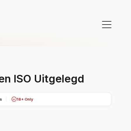
en ISO Uitgelegd
ts
18+ Only
18+