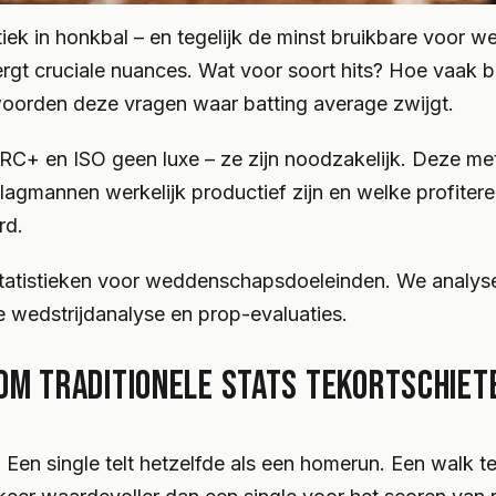
iek in honkbal – en tegelijk de minst bruikbare voor we
bergt cruciale nuances. Wat voor soort hits? Hoe vaak 
twoorden deze vragen waar batting average zwijgt.
wRC+ en ISO geen luxe – ze zijn noodzakelijk. Deze me
slagmannen werkelijk productief zijn en welke profiter
rd.
g statistieken voor weddenschapsdoeleinden. We analys
je wedstrijdanalyse en prop-evaluaties.
OM TRADITIONELE STATS TEKORTSCHIET
 Een single telt hetzelfde als een homerun. Een walk te