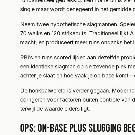
fundamenteel gebrekkig. Een homerun is vier k
single maar wordt genegeerd in het gemiddeld
Neem twee hypothetische slagmannen. Speler A
70 walks en 120 strikeouts. Traditioneel lijkt A
macht, en produceert meer runs ondanks het 
RBI’s en runs scored lijden aan dezelfde prob
een identieke slagman op de zevende plek met
achter je slaat en hoe vaak je op base komt –
De honkbalwereld is verder gegaan. Moderne m
corrigeren voor factoren buiten controle van 
terwijl de waarde elders ligt.
OPS: ON-BASE PLUS SLUGGING BE