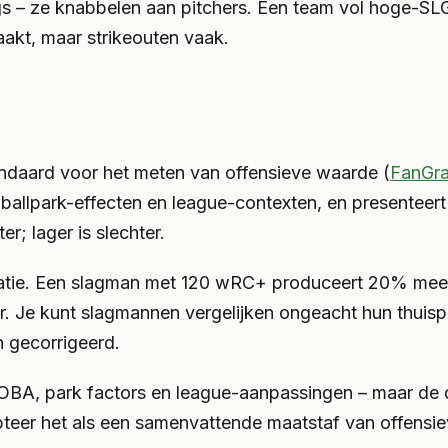
gs – ze knabbelen aan pitchers. Een team vol hoge-SLG
akt, maar strikeouten vaak.
ndaard voor het meten van offensieve waarde (
FanGr
r ballpark-effecten en league-contexten, en presenteert
; lager is slechter.
etatie. Een slagman met 120 wRC+ produceert 20% mee
Je kunt slagmannen vergelijken ongeacht hun thuispa
jn gecorrigeerd.
BA, park factors en league-aanpassingen – maar de ou
pteer het als een samenvattende maatstaf van offensie