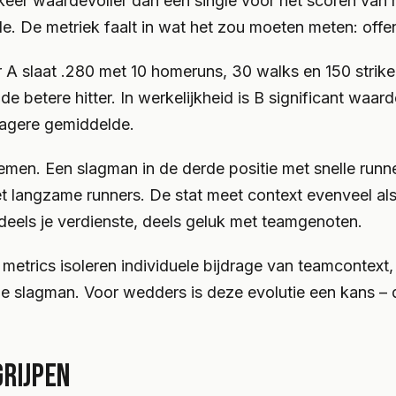
eer waardevoller dan een single voor het scoren van r
e. De metriek faalt in wat het zou moeten meten: offe
 slaat .280 met 10 homeruns, 30 walks en 150 strike
 de betere hitter. In werkelijkheid is B significant waar
lagere gemiddelde.
lemen. Een slagman in de derde positie met snelle run
 langzame runners. De stat meet context evenveel als
 deels je verdienste, deels geluk met teamgenoten.
etrics isoleren individuele bijdrage van teamcontext
de slagman. Voor wedders is deze evolutie een kans – 
GRIJPEN